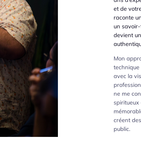
et de votr
raconte u
un savoir-
devient u
authentiqu
Mon appro
technique
avec la vi
professio
ne me con
spiritueux
mémorables
créent de
public.