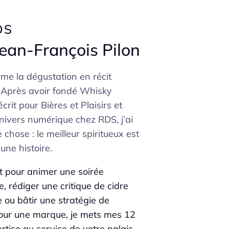
OS
Jean-François Pilon
rme la dégustation en récit
. Après avoir fondé Whisky
crit pour Bières et Plaisirs et
univers numérique chez RDS, j’ai
 chose : le meilleur spiritueux est
 une histoire.
t pour animer une soirée
e, rédiger une critique de cidre
 ou bâtir une stratégie de
our une marque, je mets mes 12
rtise au service de votre palais…