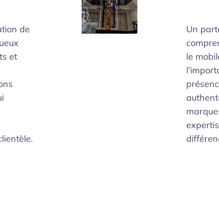
ation de
Un part
tueux
comprend
ts et
le mobil
l’impor
ons
présenc
i
authent
marque
expertis
lientèle.
différen