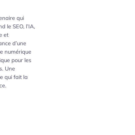
enaire qui
 le SEO, l’IA,
e et
tance d’une
e numérique
ique pour les
s. Une
e qui fait la
ce.