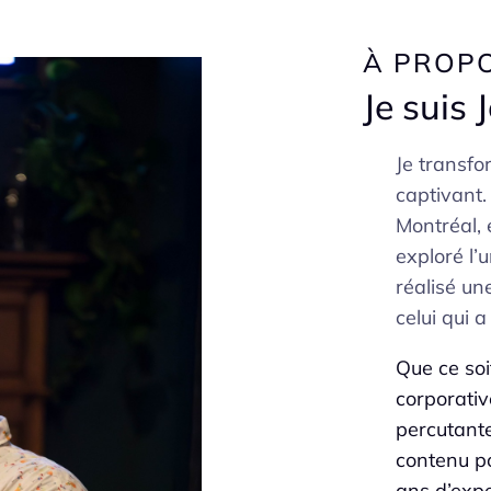
À PROP
Je suis 
Je transfo
captivant
Montréal, é
exploré l’
réalisé une
celui qui a
Que ce soi
corporativ
percutante
contenu p
ans d’expe