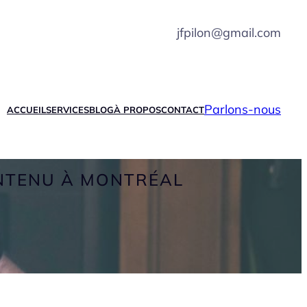
jfpilon@gmail.com
Parlons-nous
ACCUEIL
SERVICES
BLOG
À PROPOS
CONTACT
ONTENU À MONTRÉAL