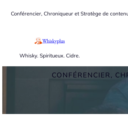
Skip
Conférencier, Chroniqueur et Stratège de conten
to
content
Whiskyplus
Whisky. Spiritueux. Cidre.
CONFÉRENCIER, CH